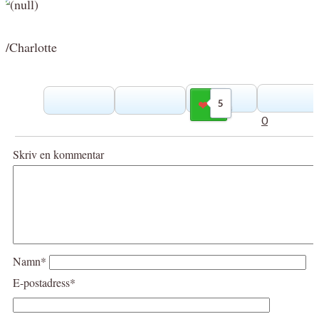
/Charlotte
5
Gilla
0
Skriv en kommentar
Namn*
E-postadress*