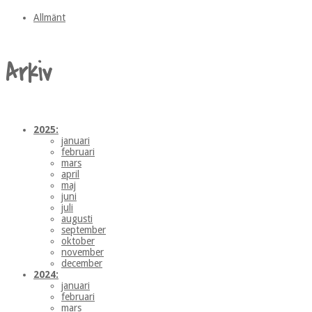
Allmänt
Arkiv
2025:
januari
februari
mars
april
maj
juni
juli
augusti
september
oktober
november
december
2024:
januari
februari
mars