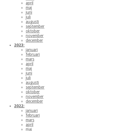
april
maj
juni
juli
augusti
september
oktober
november
december
2023:
januari
februari
mars
april
maj
juni
juli
augusti
september
oktober
november
december
2022:
januari
februari
mars
april
maj