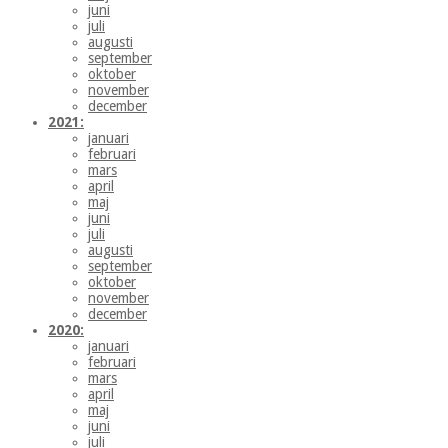
juni
juli
augusti
september
oktober
november
december
2021:
januari
februari
mars
april
maj
juni
juli
augusti
september
oktober
november
december
2020:
januari
februari
mars
april
maj
juni
juli