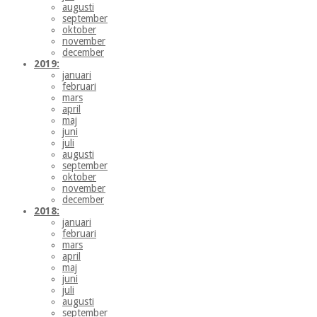
augusti
september
oktober
november
december
2019:
januari
februari
mars
april
maj
juni
juli
augusti
september
oktober
november
december
2018:
januari
februari
mars
april
maj
juni
juli
augusti
september