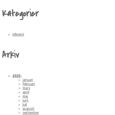
Kategorier
Allmänt
Arkiv
2025:
januari
februari
mars
april
maj
juni
juli
augusti
september