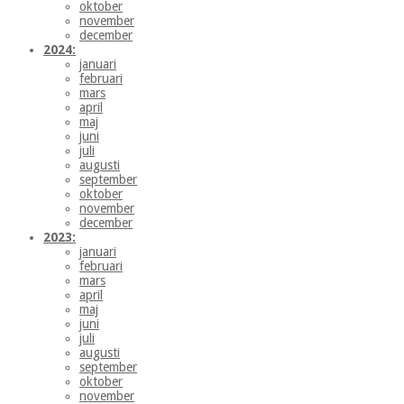
oktober
november
december
2024:
januari
februari
mars
april
maj
juni
juli
augusti
september
oktober
november
december
2023:
januari
februari
mars
april
maj
juni
juli
augusti
september
oktober
november