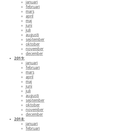
januari
februari
mars
april
maj
juni
juli
augusti
september
oktober
november
december
2019:
januari
februari
mars
april
maj
juni
juli
augusti
september
oktober
november
december
2018:
januari
februari