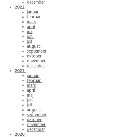
december
2022:
januari
februari
mars
april
maj
juni
juli
augusti
september
oktober
november
december
2021:
januari
februari
mars
april
maj
juni
juli
augusti
september
oktober
november
december
2020: