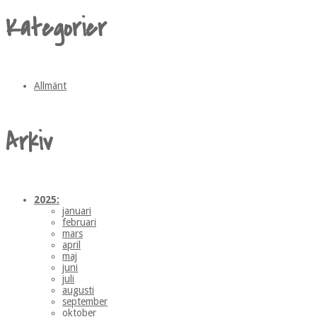
Kategorier
Allmänt
Arkiv
2025:
januari
februari
mars
april
maj
juni
juli
augusti
september
oktober