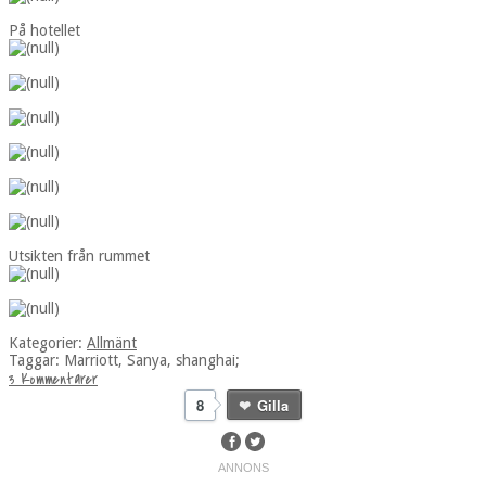
På hotellet
Utsikten från rummet
Kategorier:
Allmänt
Taggar:
Marriott
,
Sanya
,
shanghai
;
3 Kommentarer
8
Gilla