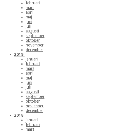
februari
mars
april
maj
juni
juli
augusti
september
oktober
november
december
2019:
januari
februari
mars
april
maj
juni
juli
augusti
september
oktober
november
december
2018:
januari
februari
mars