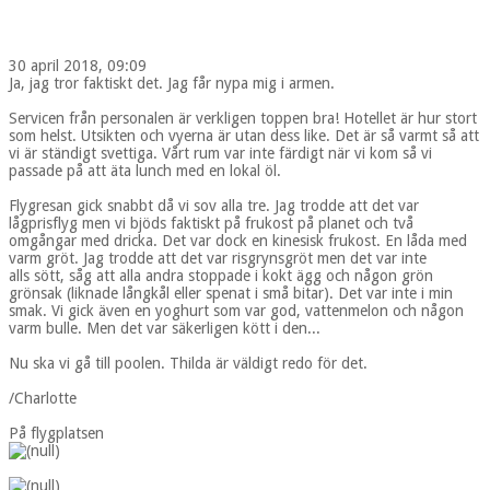
30 april 2018, 09:09
Ja, jag tror faktiskt det. Jag får nypa mig i armen.
Servicen från personalen är verkligen toppen bra! Hotellet är hur stort
som helst. Utsikten och vyerna är utan dess like. Det är så varmt så att
vi är ständigt svettiga. Vårt rum var inte färdigt när vi kom så vi
passade på att äta lunch med en lokal öl.
Flygresan gick snabbt då vi sov alla tre. Jag trodde att det var
lågprisflyg men vi bjöds faktiskt på frukost på planet och två
omgångar med dricka. Det var dock en kinesisk frukost. En låda med
varm gröt. Jag trodde att det var risgrynsgröt men det var inte
alls sött, såg att alla andra stoppade i kokt ägg och någon grön
grönsak (liknade långkål eller spenat i små bitar). Det var inte i min
smak. Vi gick även en yoghurt som var god, vattenmelon och någon
varm bulle. Men det var säkerligen kött i den...
Nu ska vi gå till poolen. Thilda är väldigt redo för det.
/Charlotte
På flygplatsen