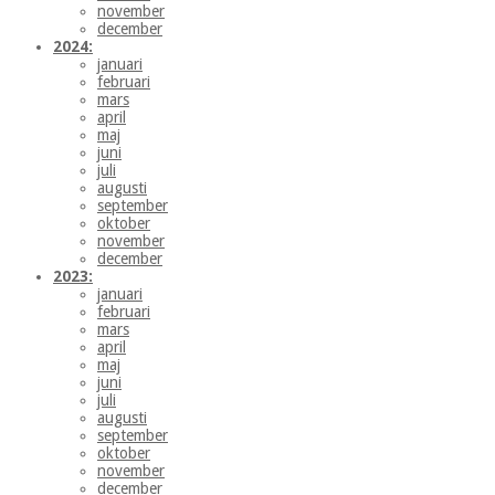
november
december
2024:
januari
februari
mars
april
maj
juni
juli
augusti
september
oktober
november
december
2023:
januari
februari
mars
april
maj
juni
juli
augusti
september
oktober
november
december