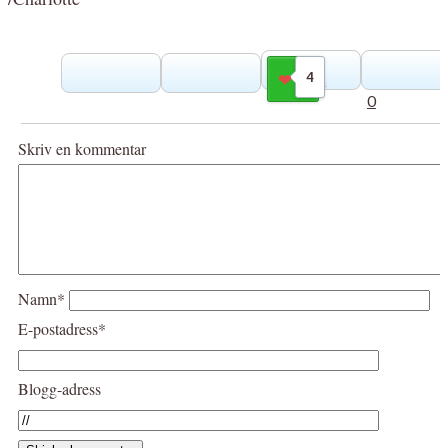
4
Gilla
0
Skriv en kommentar
Namn*
E-postadress*
Blogg-adress