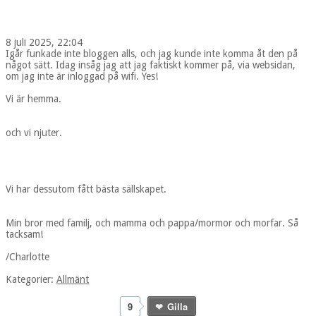
8 juli 2025, 22:04
Igår funkade inte bloggen alls, och jag kunde inte komma åt den på
något sätt. Idag insåg jag att jag faktiskt kommer på, via websidan,
om jag inte är inloggad på wifi. Yes!
Vi är hemma.
och vi njuter.
Vi har dessutom fått bästa sällskapet.
Min bror med familj, och mamma och pappa/mormor och morfar. Så
tacksam!
/Charlotte
Kategorier:
Allmänt
9
Gilla