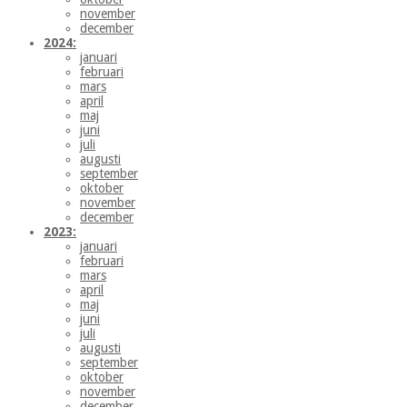
november
december
2024:
januari
februari
mars
april
maj
juni
juli
augusti
september
oktober
november
december
2023:
januari
februari
mars
april
maj
juni
juli
augusti
september
oktober
november
december