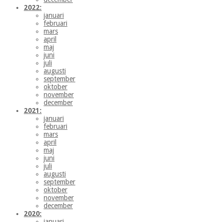
2022:
januari
februari
mars
april
maj
juni
juli
augusti
september
oktober
november
december
2021:
januari
februari
mars
april
maj
juni
juli
augusti
september
oktober
november
december
2020:
januari