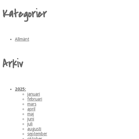
Kategorier
Allmänt
Arkiv
2025:
januari
februari
mars
april
maj
juni
juli
augusti
september
oktober