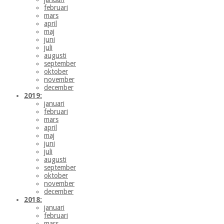
februari
mars
april
maj
juni
juli
augusti
september
oktober
november
december
2019:
januari
februari
mars
april
maj
juni
juli
augusti
september
oktober
november
december
2018:
januari
februari
mars