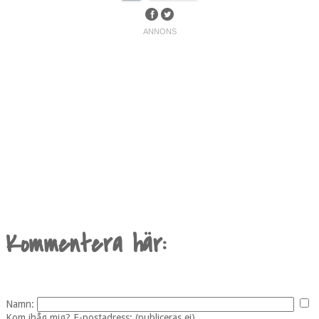
Kommentera här:
Namn:
Kom ihåg mig?
E-postadress: (publiceras ej)