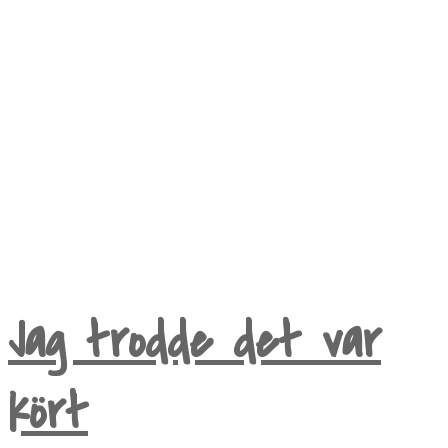
My life as Mrs Karlsson
Jag trodde det var
kört